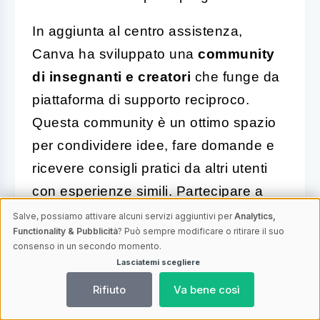
In aggiunta al centro assistenza,
Canva ha sviluppato una
community
di insegnanti e creatori
che funge da
piattaforma di supporto reciproco.
Questa community è un ottimo spazio
per condividere idee, fare domande e
ricevere consigli pratici da altri utenti
con esperienze simili. Partecipare a
discussioni e forum può arricchire
Salve, possiamo attivare alcuni servizi aggiuntivi per
Analytics,
Functionality & Pubblicità
? Può sempre modificare o ritirare il suo
ulteriormente le competenze e la
consenso in un secondo momento.
creatività degli utenti.
Lasciatemi scegliere
Rifiuto
Va bene così
Inoltre, Canva offre anche
webinar e
corsi online
per approfondire