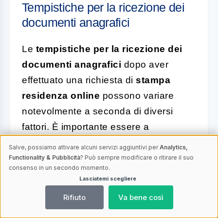
Tempistiche per la ricezione dei
documenti anagrafici
Le
tempistiche per la ricezione dei
documenti anagrafici
dopo aver
effettuato una richiesta di
stampa
residenza online
possono variare
notevolmente a seconda di diversi
fattori. È importante essere a
conoscenza di queste tempistiche per
Salve, possiamo attivare alcuni servizi aggiuntivi per
Analytics,
pianificare adeguatamente eventuali
Functionality & Pubblicità
? Può sempre modificare o ritirare il suo
consenso in un secondo momento.
necessità legate ai documenti richiesti.
Lasciatemi scegliere
Rifiuto
Va bene così
Tipo di documento richiesto: